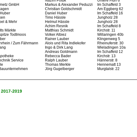
Nazim Potuk
Untere Flüh 6
nmetz GmbH
Markus & Alexander Peduzzi
Im Schaffeld 3
tagen
Christian Goldschmidt
Am Eggberg 62
 Huber
Daniel Huber
Im Schaffeld 16
ken
Timo Hässle
Jungholz 28
el & Mehr
Helmut Hässle
Jungholz 28
Achim Resnik
Im Schaffeld 8
ts Märkte
Matthias Schmidt
Kirchstr. 11
pitze Todtmoos
Volker Albiez
Willaringen 40b
ber
Rainer Lauber
Klingenweg 5
hrhein / Zum Fährmann
Alois und Rita Indlekofer
Rheinuferstr. 30
Lang
Ingo & Dirk Lang
Wieladingen 10a
Andreas Goldmann
Im Schaffeld 12
Apotheke
Rebecca Bader
Kirchstr. 13
echnik Service
Ralph Lauber
Hännerstr. 8
le
Thomas Merkle
Hennematt 13
 Bauunternehmen
Jörg Gugelberger
Murgtalstr. 22
 2017-2019