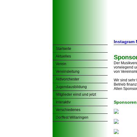
Instagram
Startseite
Sponso
Aktuelles
Der Musikvere
Verein
vorwiegend um
Vereinsleitung
von Vereinsmi
Aktivorchester
Wir sind sehr
Betrieb finanz
Jugendausbildung
Allen Sponsor
Mitglieder einst und jetzt
Sponsoren
Interaktiv
Verschiedenes
Dorffest Willaringen