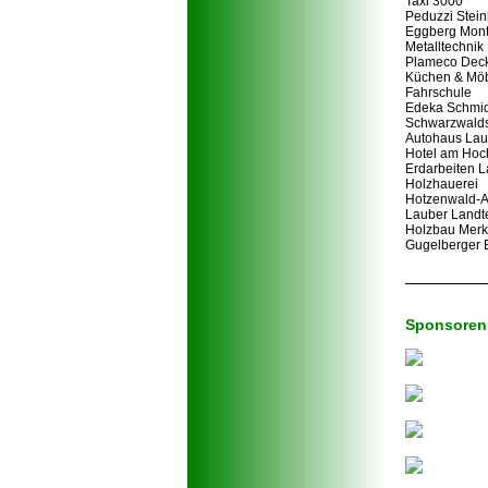
Taxi 3000
Peduzzi Stei
Eggberg Mon
Metalltechnik
Plameco Dec
Küchen & Möb
Fahrschule
Edeka Schmid
Schwarzwalds
Autohaus Lau
Hotel am Hoc
Erdarbeiten 
Holzhauerei
Hotzenwald-
Lauber Landt
Holzbau Merk
Gugelberger
Sponsoren