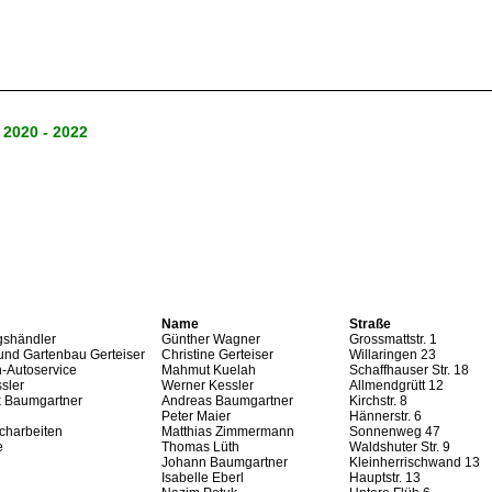
2020 - 2022
Name
Straße
gshändler
Günther Wagner
Grossmattstr. 1
und Gartenbau Gerteiser
Christine Gerteiser
Willaringen 23
-Autoservice
Mahmut Kuelah
Schaffhauser Str. 18
sler
Werner Kessler
Allmendgrütt 12
k Baumgartner
Andreas Baumgartner
Kirchstr. 8
Peter Maier
Hännerstr. 6
echarbeiten
Matthias Zimmermann
Sonnenweg 47
e
Thomas Lüth
Waldshuter Str. 9
Johann Baumgartner
Kleinherrischwand 13
Isabelle Eberl
Hauptstr. 13