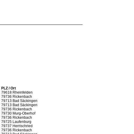
PLZ / Ort
79618 Rheinfelden
79736 Rickenbach
79713 Bad Säckingen
79713 Bad Säckingen
79736 Rickenbach
79730 Murg-Oberhof
79736 Rickenbach
79725 Laufenburg
79737 Herrischried
79736 Rickenbach