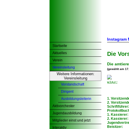
Instagram
Startseite
Die Vor
Aktuelles
Verein
Die amtier
Vereinsleitung
(gewählt am 17
Weitere Informationen:
Vereinsleitung
v.l.n.r.:
Vorstandschaft
Dirigent
1. Vorsitzend
Ausbildungsleiterin
2. Vorsitzend
Aktivorchester
Schriftführer
Protokollbuc
Jugendausbildung
1. Kassierer:
2. Kassierer:
Mitglieder einst und jetzt
Jugendvertre
Beisitzer:
Interaktiv