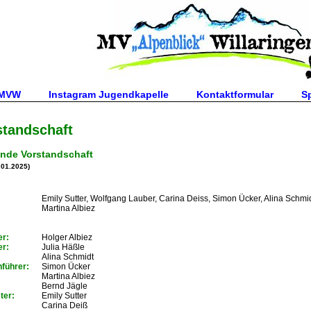
 MVW
Instagram Jugendkapelle
Kontaktformular
S
standschaft
ende Vorstandschaft
.01.2025)
Emily Sutter, Wolfgang Lauber, Carina Deiss, Simon Ücker, Alina Schmid
Martina Albiez
er:
Holger Albiez
er:
Julia Häßle
:
Alina Schmidt
hführer:
Simon Ücker
Martina Albiez
Bernd Jägle
ter:
Emily Sutter
Carina Deiß