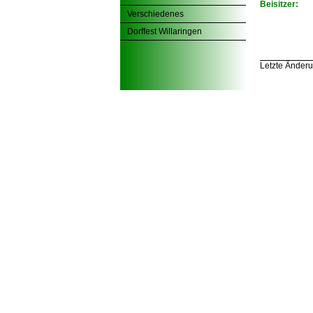
Beisitzer:
Verschiedenes
Dorffest Willaringen
Letzte Änderu